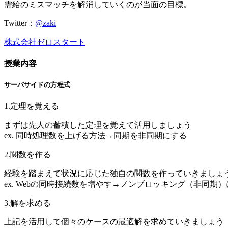
需給のミスマッチを解消していくのが当面の目標。
Twitter：
@zaki
株式会社ゼロスタート
授業内容
サーバサイドの方程式
1.定理を覚える
まずは先人の蓄積した定理を覚えて活用しましょう
ex. 同時処理数を上げる方法→同期を非同期にする
2.関数を作る
経験を踏まえて状況に応じた独自の関数を作っていきましょ
ex. Webの同時接続数を増やす→ノンブロッキング（非同期
3.解を求める
上記を活用して個々のケースの最適解を求めていきましょう